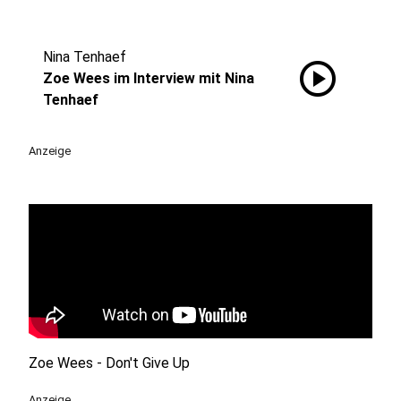
Nina Tenhaef
play_circle
Zoe Wees im Interview mit Nina
Tenhaef
Anzeige
Zoe Wees - Don't Give Up
Anzeige