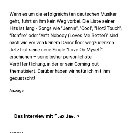
Wenn es um die erfolgreichsten deutschen Musiker
geht, führt an ihm kein Weg vorbei. Die Liste seiner
Hits ist lang - Songs wie "Jennie", "Cool", "Hot2Touch",
"Bonfire" oder "Ain’t Nobody (Loves Me Better)" sind
nach wie vor von keinem Dancefloor wegzudenken.
Jetzt ist seine neue Single "Love On Myself"
erschienen – seine bisher persönlichste
Veröffentlichung, in der er sein Coming-out
thematisiert. Darüber haben wir natürlich mit ihm
gequatscht!
Anzeige
play_circle
Das Interview mit Felix Jaehn