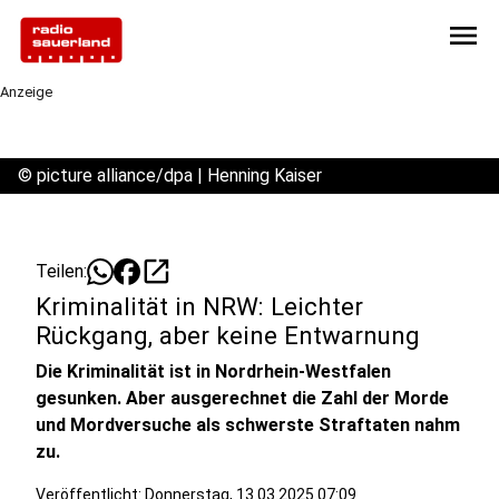
menu
Anzeige
©
picture alliance/dpa | Henning Kaiser
open_in_new
Teilen:
Kriminalität in NRW: Leichter
Rückgang, aber keine Entwarnung
Die Kriminalität ist in Nordrhein-Westfalen
gesunken. Aber ausgerechnet die Zahl der Morde
und Mordversuche als schwerste Straftaten nahm
zu.
Veröffentlicht:
Donnerstag, 13.03.2025 07:09