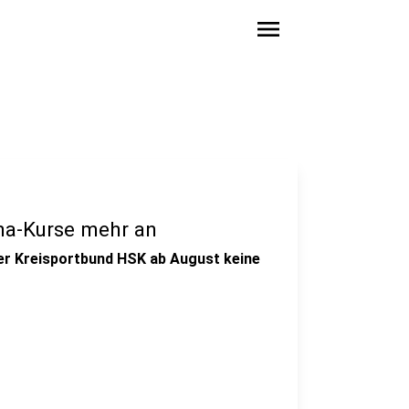
menu
ha-Kurse mehr an
der Kreisportbund HSK ab August keine