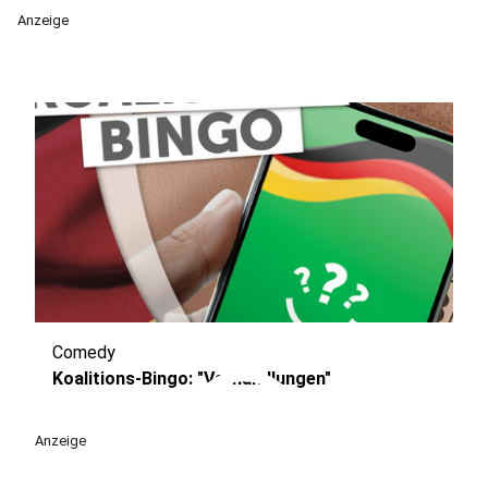
Anzeige
Comedy
play_circle
Koalitions-Bingo: "Verhandlungen"
Anzeige