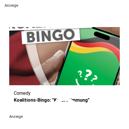
Anzeige
Comedy
play_circle
Koalitions-Bingo: "Katerstimmung"
Anzeige