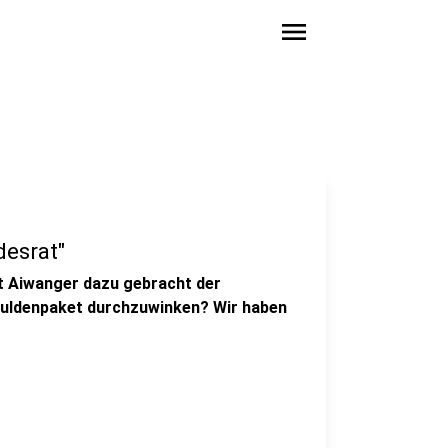
menu
desrat"
t Aiwanger dazu gebracht der
uldenpaket durchzuwinken? Wir haben