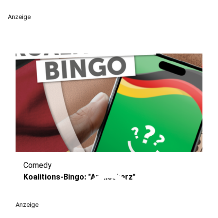
Anzeige
Comedy
play_circle
Koalitions-Bingo: "Aprilscherz"
Anzeige