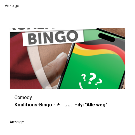
Anzeige
Comedy
play_circle
Koalitions-Bingo - die Comedy: "Alle weg"
Anzeige