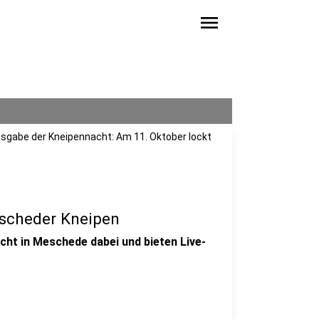
menu
usgabe der Kneipennacht: Am 11. Oktober lockt
escheder Kneipen
acht in Meschede dabei und bieten Live-