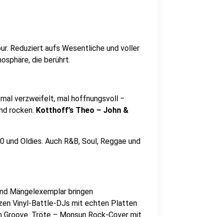
ur. Reduziert aufs Wesentliche und voller
sphäre, die berührt.
mal verzweifelt, mal hoffnungsvoll ‒
nd rocken.
Kotthoff’s Theo – John &
0 und Oldies. Auch R&B, Soul, Reggae und
und Mängelexemplar bringen
en Vinyl-Battle-DJs mit echten Platten
tem Groove. Tröte – Monsun Rock-Cover mit