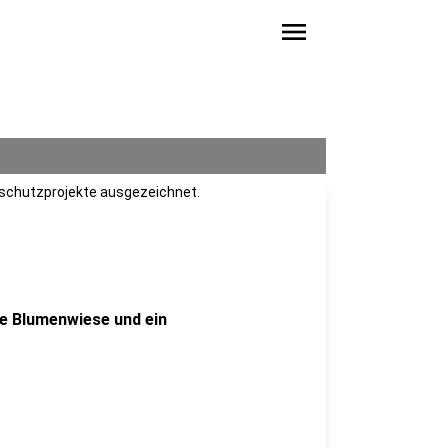
menu
maschutzprojekte ausgezeichnet.
ine Blumenwiese und ein