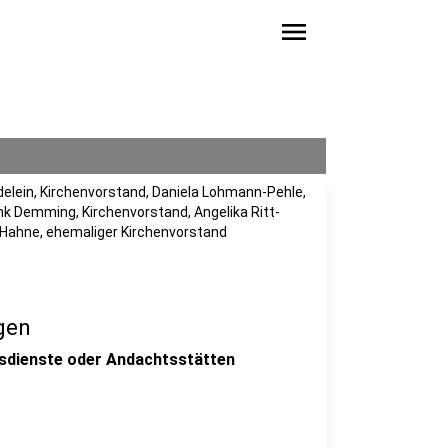
menu
elein, Kirchenvorstand, Daniela Lohmann-Pehle,
ank Demming, Kirchenvorstand, Angelika Ritt-
f Hahne, ehemaliger Kirchenvorstand
gen
tesdienste oder Andachtsstätten