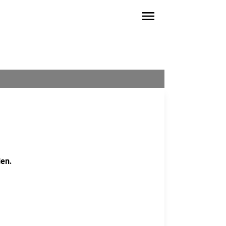
menu
en.