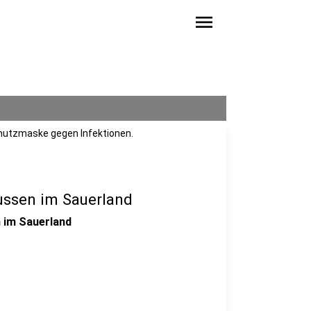
menu
chutzmaske gegen Infektionen.
ussen im Sauerland
n im Sauerland