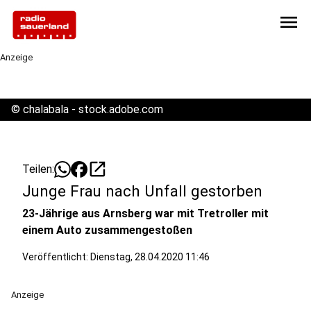
menu
Anzeige
©
chalabala - stock.adobe.com
open_in_new
Teilen:
Junge Frau nach Unfall gestorben
23-Jährige aus Arnsberg war mit Tretroller mit
einem Auto zusammengestoßen
Veröffentlicht:
Dienstag, 28.04.2020 11:46
Anzeige