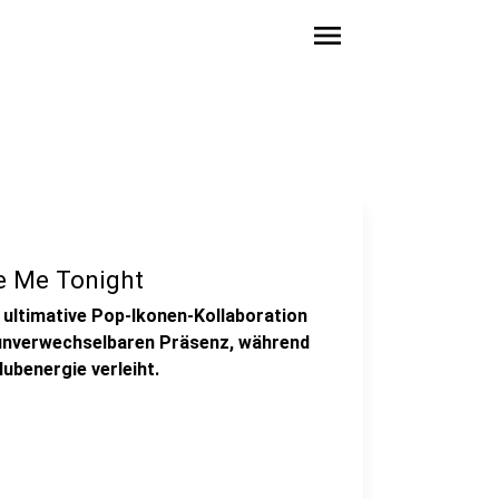
menu
ve Me Tonight
ne ultimative Pop-Ikonen-Kollaboration
 unverwechselbaren Präsenz, während
ubenergie verleiht.