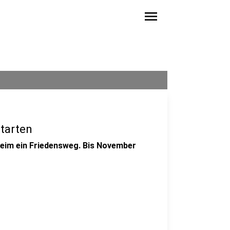
menu
starten
heim ein Friedensweg. Bis November