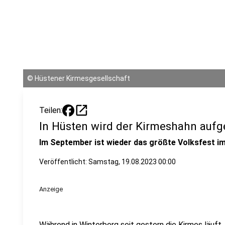
©
Hüstener Kirmesgesellschaft
open_in_new
Teilen:
In Hüsten wird der Kirmeshahn aufg
Im September ist wieder das größte Volksfest i
Veröffentlicht:
Samstag, 19.08.2023 00:00
Anzeige
Während in Winterberg seit gestern die Kirmes läuft