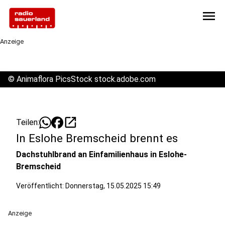
menu
Anzeige
©
Animaflora PicsStock stock.adobe.com
open_in_new
Teilen:
In Eslohe Bremscheid brennt es
Dachstuhlbrand an Einfamilienhaus in Eslohe-
Bremscheid
Veröffentlicht:
Donnerstag, 15.05.2025 15:49
Anzeige