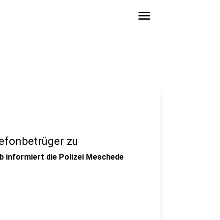
menu
efonbetrüger zu
lb informiert die Polizei Meschede