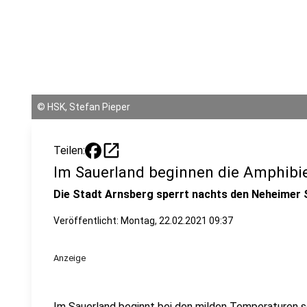
©
HSK, Stefan Pieper
open_in_new
Teilen:
Im Sauerland beginnen die Amphib
Die Stadt Arnsberg sperrt nachts den Neheimer 
Veröffentlicht:
Montag, 22.02.2021 09:37
Anzeige
Im Sauerland beginnt bei den milden Temperaturen 