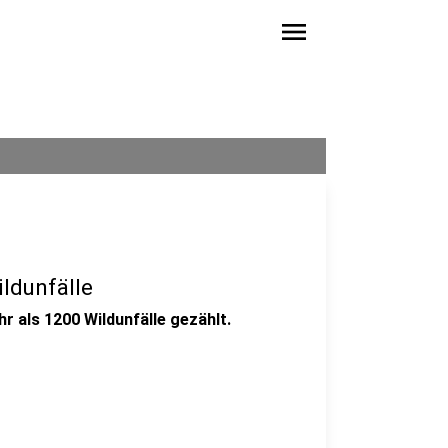
menu
ldunfälle
r als 1200 Wildunfälle gezählt.