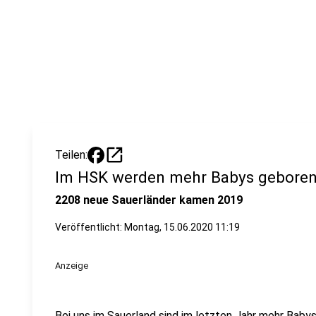
open_in_new
Teilen:
Im HSK werden mehr Babys gebore
2208 neue Sauerländer kamen 2019
Veröffentlicht:
Montag, 15.06.2020 11:19
Anzeige
Bei uns im Sauerland sind im letzten Jahr mehr Babys