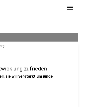
menu
erg
twicklung zufrieden
ll, sie will verstärkt um junge