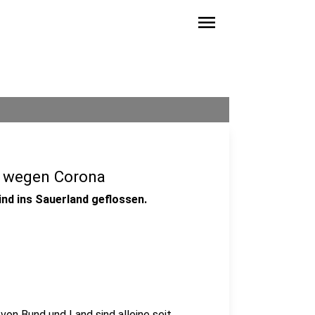
menu
n wegen Corona
nd ins Sauerland geflossen.
von Bund und Land sind alleine seit