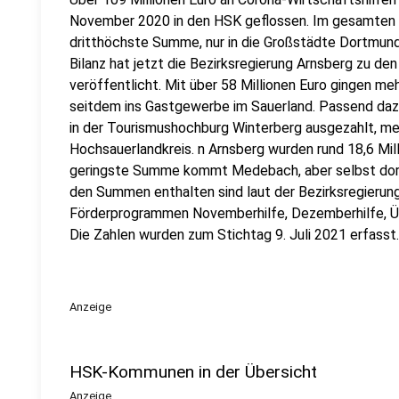
November 2020 in den HSK geflossen. Im gesamten R
dritthöchste Summe, nur in die Großstädte Dortmun
Bilanz hat jetzt die Bezirksregierung Arnsberg zu de
veröffentlicht. Mit über 58 Millionen Euro gingen meh
seitdem ins Gastgewerbe im Sauerland. Passend dazu
in der Tourismushochburg Winterberg ausgezahlt, meh
Hochsauerlandkreis. n Arnsberg wurden rund 18,6 Mil
geringste Summe kommt Medebach, aber selbst dort w
den Summen enthalten sind laut der Bezirksregierun
Förderprogrammen Novemberhilfe, Dezemberhilfe, Über
Die Zahlen wurden zum Stichtag 9. Juli 2021 erfasst.
Anzeige
HSK-Kommunen in der Übersicht
Anzeige