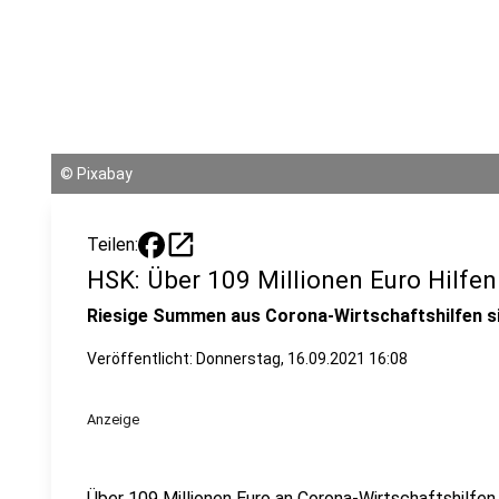
©
Pixabay
open_in_new
Teilen:
HSK: Über 109 Millionen Euro Hilfe
Riesige Summen aus Corona-Wirtschaftshilfen si
Veröffentlicht:
Donnerstag, 16.09.2021 16:08
Anzeige
Über 109 Millionen Euro an Corona-Wirtschaftshilfen 