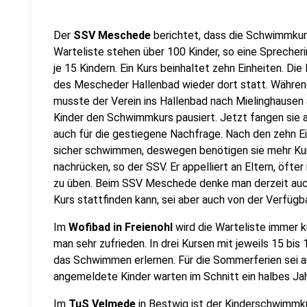
Der
SSV Meschede
berichtet, dass die Schwimmkurs
Warteliste stehen über 100 Kinder, so eine Sprecher
je 15 Kindern. Ein Kurs beinhaltet zehn Einheiten. Di
des Mescheder Hallenbad wieder dort statt. Währen
musste der Verein ins Hallenbad nach Mielinghausen 
Kinder den Schwimmkurs pausiert. Jetzt fangen sie 
auch für die gestiegene Nachfrage. Nach den zehn Ei
sicher schwimmen, deswegen benötigen sie mehr Kur
nachrücken, so der SSV. Er appelliert an Eltern, öft
zu üben. Beim SSV Meschede denke man derzeit auch 
Kurs stattfinden kann, sei aber auch von der Verfügb
Im
Wofibad in Freienohl
wird die Warteliste immer k
man sehr zufrieden. In drei Kursen mit jeweils 15 bis 
das Schwimmen erlernen. Für die Sommerferien sei a
angemeldete Kinder warten im Schnitt ein halbes Ja
Im
TuS Velmede
in Bestwig ist der Kinderschwimmku