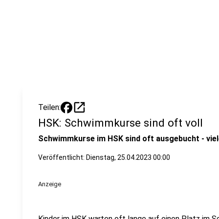
open_in_new
Teilen:
HSK: Schwimmkurse sind oft voll
Schwimmkurse im HSK sind oft ausgebucht - viele
Veröffentlicht:
Dienstag, 25.04.2023 00:00
Anzeige
Kinder im HSK warten oft lange auf einen Platz im S