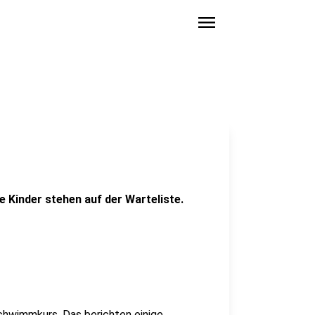
menu
 Kinder stehen auf der Warteliste.
chwimmkurs. Das berichten einige