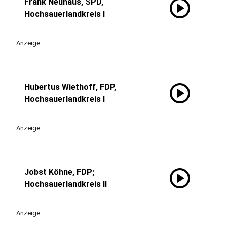
play_circle
Frank Neuhaus, SPD,
Hochsauerlandkreis I
Anzeige
play_circle
Hubertus Wiethoff, FDP,
Hochsauerlandkreis I
Anzeige
play_circle
Jobst Köhne, FDP;
Hochsauerlandkreis II
Anzeige