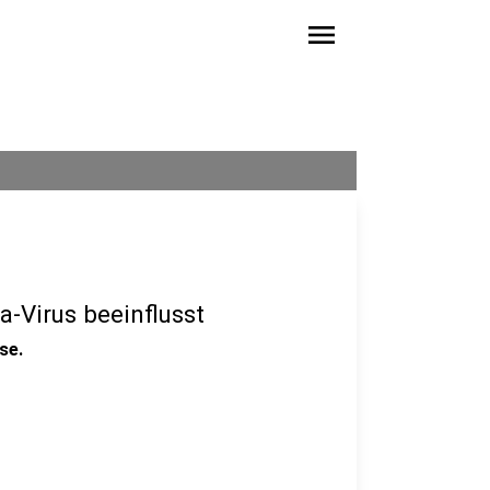
menu
-Virus beeinflusst
se.