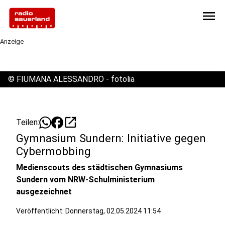
menu
Anzeige
©
FIUMANA ALESSANDRO - fotolia
open_in_new
Teilen:
Gymnasium Sundern: Initiative gegen
Cybermobbing
Medienscouts des städtischen Gymnasiums
Sundern vom NRW-Schulministerium
ausgezeichnet
Veröffentlicht:
Donnerstag, 02.05.2024 11:54