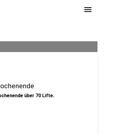
menu
Wochenende
chenende über 70 Lifte.