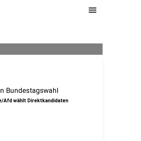
menu
en Bundestagswahl
e/Afd wählt Direktkandidaten