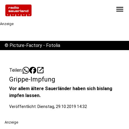
menu
Anzeige
©
Picture-Factory - Fotolia
open_in_new
Teilen:
Grippe-Impfung
Vor allem ältere Sauerländer haben sich bislang
impfen lassen.
Veröffentlicht:
Dienstag, 29.10.2019 14:32
Anzeige