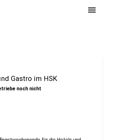
menu
 und Gastro im HSK
etriebe noch nicht
 Pfingstwochenende für die Hotels und