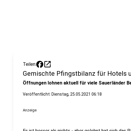
open_in_new
Teilen:
Gemischte Pfingstbilanz für Hotels
Öffnungen lohnen aktuell für viele Sauerländer B
Veröffentlicht:
Dienstag, 25.05.2021 06:18
Anzeige
Es ist besser als nichts - aber gelohnt hat sich das