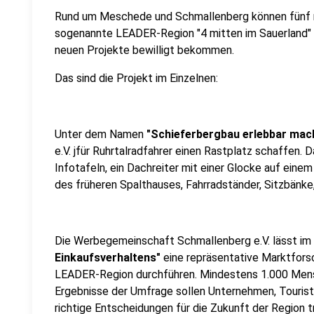
Rund um Meschede und Schmallenberg können fünf 
sogenannte LEADER-Region "4 mitten im Sauerland" h
neuen Projekte bewilligt bekommen.
Das sind die Projekt im Einzelnen:
Unter dem Namen
"Schieferbergbau erlebbar mac
e.V. jfür Ruhrtalradfahrer einen Rastplatz schaffen. 
Infotafeln, ein Dachreiter mit einer Glocke auf eine
des früheren Spalthauses, Fahrradständer, Sitzbänke,
Die Werbegemeinschaft Schmallenberg e.V. lässt im
Einkaufsverhaltens"
eine repräsentative Marktfors
LEADER-Region durchführen. Mindestens 1.000 Mens
Ergebnisse der Umfrage sollen Unternehmen, Touris
richtige Entscheidungen für die Zukunft der Region t