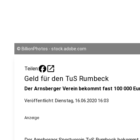
©
BillionPhotos - stock.adobe.com
open_in_new
Teilen:
Geld für den TuS Rumbeck
Der Arnsberger Verein bekommt fast 100 000 Eu
Veröffentlicht:
Dienstag, 16.06.2020 16:03
Anzeige
Der Arnsberger Sportverein TuS Rumbeck bekommt f