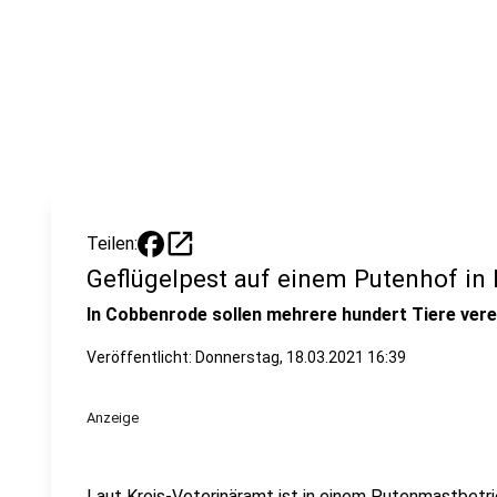
open_in_new
Teilen:
Geflügelpest auf einem Putenhof in 
In Cobbenrode sollen mehrere hundert Tiere vere
Veröffentlicht:
Donnerstag, 18.03.2021 16:39
Anzeige
Laut Kreis-Veterinäramt ist in einem Putenmastbetr