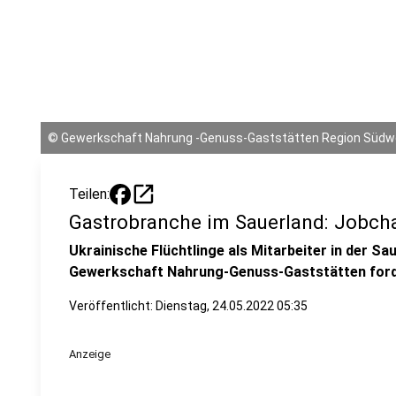
©
Gewerkschaft Nahrung -Genuss-Gaststätten Region Südw
open_in_new
Teilen:
Gastrobranche im Sauerland: Jobcha
Ukrainische Flüchtlinge als Mitarbeiter in der S
Gewerkschaft Nahrung-Genuss-Gaststätten forde
Veröffentlicht:
Dienstag, 24.05.2022 05:35
Anzeige