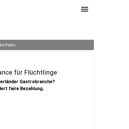
menu
estfalen
nce für Flüchtlinge
auerländer Gastrobranche?
rt faire Bezahlung.