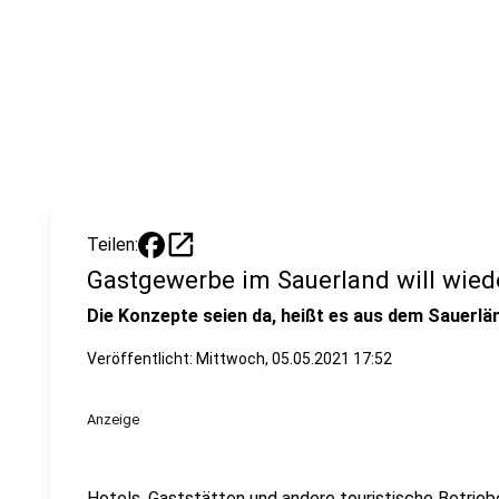
open_in_new
Teilen:
Gastgewerbe im Sauerland will wied
Die Konzepte seien da, heißt es aus dem Sauerl
Veröffentlicht:
Mittwoch, 05.05.2021 17:52
Anzeige
Hotels, Gaststätten und andere touristische Betrieb