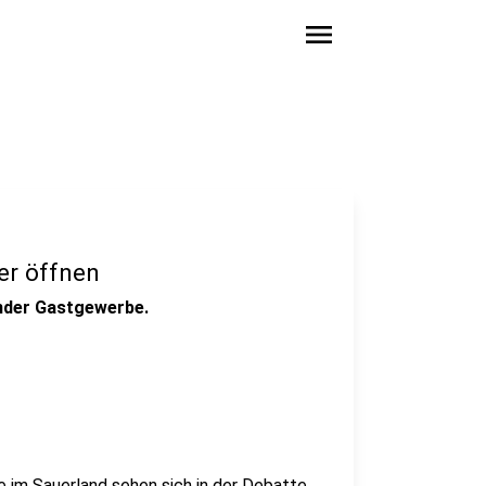
menu
er öffnen
änder Gastgewerbe.
e im Sauerland sehen sich in der Debatte