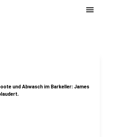
menu
boote und Abwasch im Barkeller: James
plaudert.