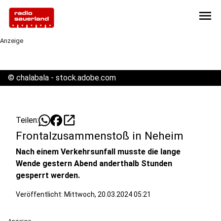
menu
Anzeige
©
chalabala - stock.adobe.com
open_in_new
Teilen:
Frontalzusammenstoß in Neheim
Nach einem Verkehrsunfall musste die lange
Wende gestern Abend anderthalb Stunden
gesperrt werden.
Veröffentlicht:
Mittwoch, 20.03.2024 05:21