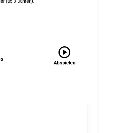
er (ab 3 Jahren).
play_circle
io
Abspielen