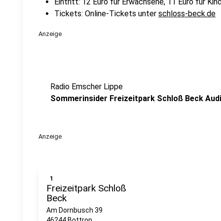
Eintritt: 12 Euro für Erwachsene, 11 Euro für Kind
Tickets: Online-Tickets unter
schloss-beck.de
Anzeige
Radio Emscher Lippe
Sommerinsider Freizeitpark Schloß Beck Aud
Anzeige
1
Freizeitpark Schloß
Beck
Am Dornbusch 39
46244 Bottrop