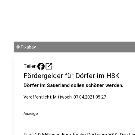
©
Pixabay
open_in_new
Teilen:
Fördergelder für Dörfer im HSK
Dörfer im Sauerland sollen schöner werden.
Veröffentlicht:
Mittwoch, 07.04.2021 05:27
Anzeige
Fast 1,9 Millionen Euro für die Dörfer im HSK: Das L