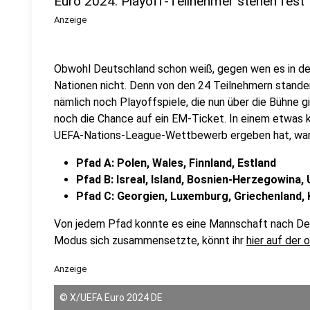
Euro 2024: Playoff-Teilnehmer stehen fest
Anzeige
Obwohl Deutschland schon weiß, gegen wen es in d
Nationen nicht. Denn von den 24 Teilnehmern standen
nämlich noch Playoffspiele, die nun über die Bühne
noch die Chance auf ein EM-Ticket. In einem etwas 
UEFA-Nations-League-Wettbewerb ergeben hat, war
Pfad A: Polen, Wales, Finnland, Estland
Pfad B: Isreal, Island, Bosnien-Herzegowina,
Pfad C: Georgien, Luxemburg, Griechenland,
Von jedem Pfad konnte es eine Mannschaft nach Deu
Modus sich zusammensetzte, könnt ihr
hier auf der
Anzeige
©
X/UEFA Euro 2024 DE