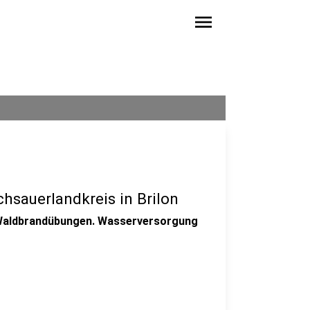
menu
sauerlandkreis in Brilon
er Waldbrandübungen. Wasserversorgung