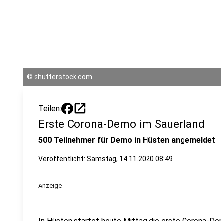
©
shutterstock.com
open_in_new
Teilen:
Erste Corona-Demo im Sauerland
500 Teilnehmer für Demo in Hüsten angemeldet
Veröffentlicht:
Samstag, 14.11.2020 08:49
Anzeige
In Hüsten startet heute Mittag die erste Corona-Dem