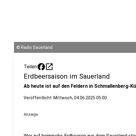
©
Radio Sauerland
open_in_new
Teilen:
Erdbeersaison im Sauerland
Ab heute ist auf den Feldern in Schmallenberg-K
Veröffentlicht:
Mittwoch, 04.06.2025 05:00
Anzeige
Wer auf heimische Erdbeeren aus dem Sauerland steht