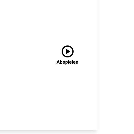
play_circle
Abspielen