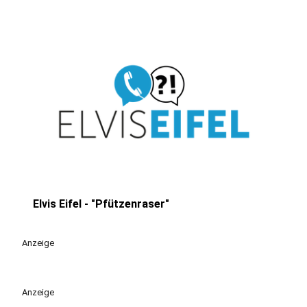
Elvis Eifel - "Pfützenraser"
play_circle
Anzeige
Anzeige