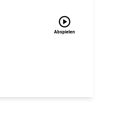
play_circle
Abspielen