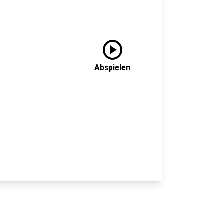
play_circle
Abspielen